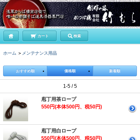
カート
検索
ホーム
＞
メンテナンス用品
おすすめ順
価格順
新着順
1-5 / 5
庖丁用茶ロープ
550円(本体500円、税50円)
庖丁用白ロープ
550円(本体500円、税50円)