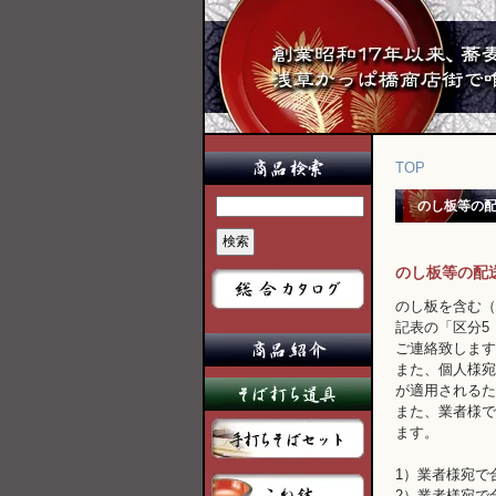
TOP
のし板等の
のし板等の配
のし板を含む（
記表の「区分5
ご連絡致します
また、個人様宛
が適用されるた
また、業者様で
ます。
1）業者様宛で
2）業者様宛で