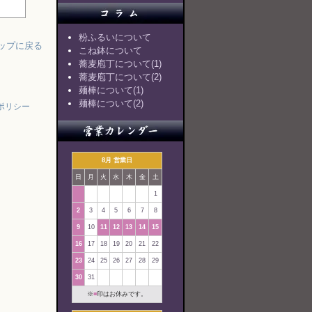
粉ふるいについて
ップに戻る
こね鉢について
蕎麦庖丁について(1)
蕎麦庖丁について(2)
麺棒について(1)
麺棒について(2)
ポリシー
8月 営業日
日
月
火
水
木
金
土
1
2
3
4
5
6
7
8
9
10
11
12
13
14
15
16
17
18
19
20
21
22
23
24
25
26
27
28
29
30
31
※
■
印はお休みです。