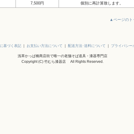
7,500円
個別に再計算致します。
▲ページのト
に基づく表記
｜
お支払い方法について
｜
配送方法･送料について
｜
プライバシー
浅草かっぱ橋商店街で唯一の老舗そば道具・漆器専門店
Copyright (C) 竹むら漆器店 All Rights Reserved.