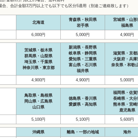
場合、合計金額3万円以上でも以下でも区分5適用（別途ご連絡致します）
青森県・秋田県
宮城県・山形
北海道
岩手県
福島県
6,000円
5,000円
4,900円
新潟県・長野県
茨城県・栃木県
岐阜県・静岡県
滋賀県・京都
群馬県・山梨県
愛知県・三重県
大阪府・兵庫
埼玉県・千葉県
富山県・石川県
奈良県・和歌
神奈川県・東京都
福井県
4,900円
4,900円
5,000円
福岡県・佐賀
鳥取県・島根県
徳島県・香川県
長崎県・大分
岡山県・広島県
愛媛県・高知県
熊本県・宮崎
山口県
鹿児島県
5,100円
5,100円
5,600円
沖縄県
離島・一部の地域
海外