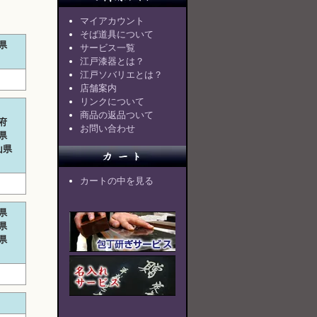
マイアカウント
そば道具について
県
サービス一覧
江戸漆器とは？
江戸ソバリエとは？
店舗案内
リンクについて
商品の返品ついて
府
お問い合わせ
県
山県
カートの中を見る
県
県
県