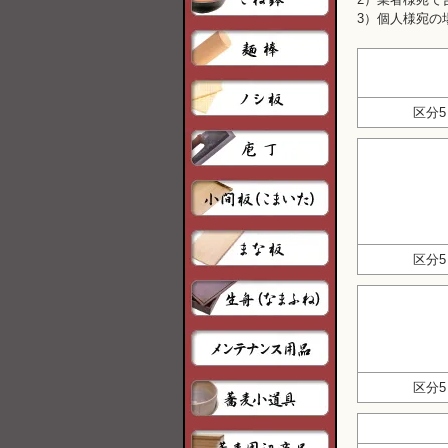
3）個人様宛の
区分5
区分5
区分5