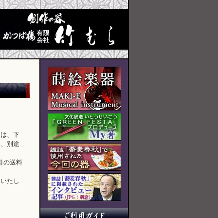
合は、下
後、別途
引の送料
をいたし