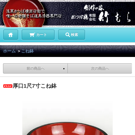
カート
検索
ホーム
＞
こね鉢
前の商品へ
次の商品へ
厚口1尺7寸こね鉢