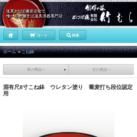
カート
検索
ホーム
＞
こね鉢
前の商品へ
次の商品へ
淵有尺8寸こね鉢 ウレタン塗り 蕎麦打ち段位認定
用