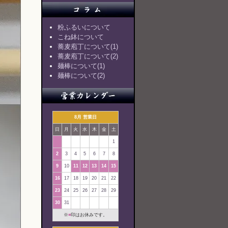
粉ふるいについて
こね鉢について
蕎麦庖丁について(1)
蕎麦庖丁について(2)
麺棒について(1)
麺棒について(2)
8月 営業日
日
月
火
水
木
金
土
1
2
3
4
5
6
7
8
9
10
11
12
13
14
15
16
17
18
19
20
21
22
23
24
25
26
27
28
29
30
31
※
■
印はお休みです。