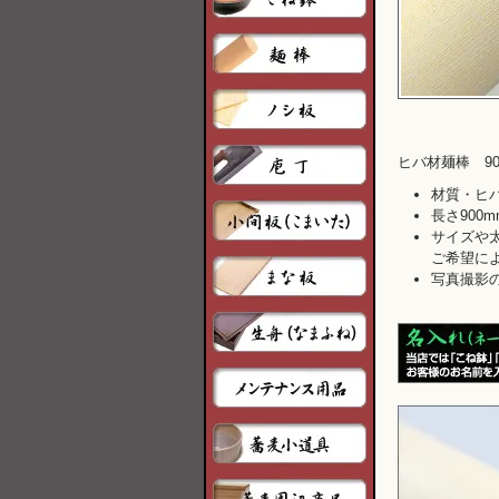
ヒバ材麺棒 90
材質・ヒ
長さ900m
サイズや
ご希望に
写真撮影