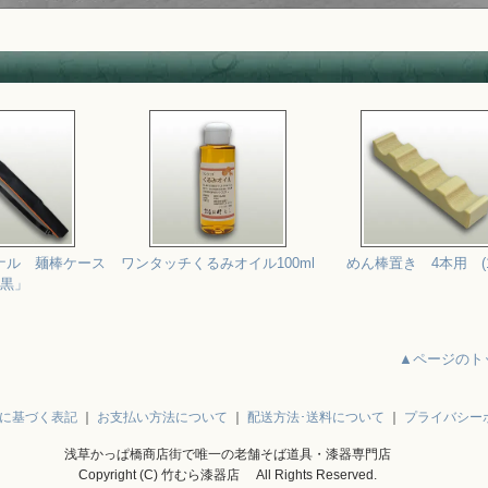
ナル 麺棒ケース
ワンタッチくるみオイル100ml
めん棒置き 4本用 (
黒」
▲ページのト
に基づく表記
｜
お支払い方法について
｜
配送方法･送料について
｜
プライバシー
浅草かっぱ橋商店街で唯一の老舗そば道具・漆器専門店
Copyright (C) 竹むら漆器店 All Rights Reserved.