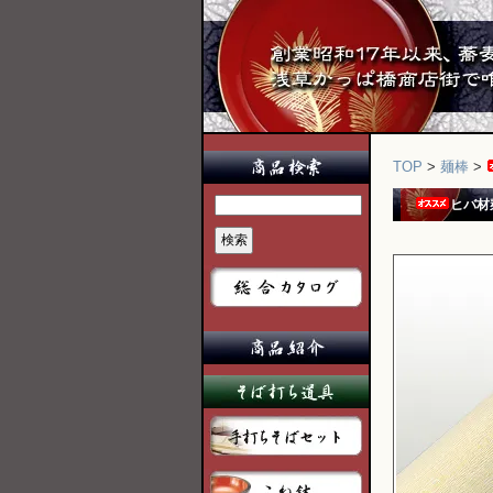
TOP
>
麺棒
>
ヒバ材