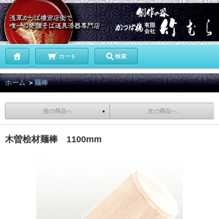
カート
検索
ホーム
＞
麺棒
前の商品へ
次の商品へ
木曽桧材麺棒 1100mm