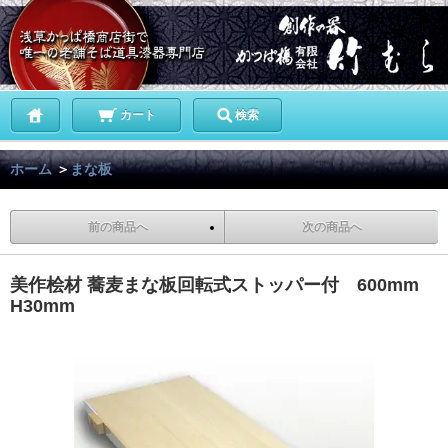
カート
検索
ホーム
＞
まな板
前の商品へ
次の商品へ
美作桧材 蕎麦まな板回転式ストッパー付 600mm
H30mm