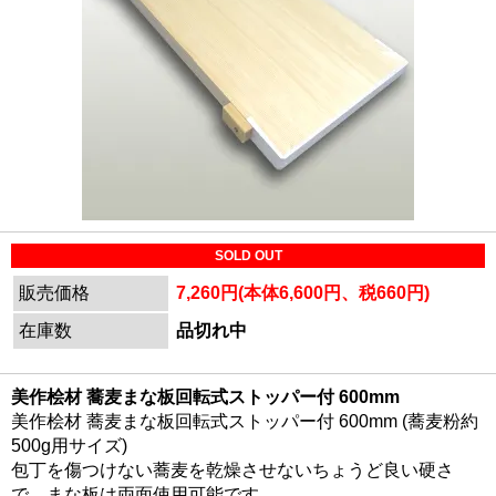
SOLD OUT
販売価格
7,260円(本体6,600円、税660円)
在庫数
品切れ中
美作桧材 蕎麦まな板回転式ストッパー付 600mm
美作桧材 蕎麦まな板回転式ストッパー付 600mm (蕎麦粉約
500g用サイズ)
包丁を傷つけない蕎麦を乾燥させないちょうど良い硬さ
で、まな板は両面使用可能です。