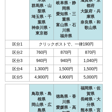
木県
滋賀県・京
岐阜県・静
群馬県・山
都府
岡県
梨県
大阪府・兵
愛知県・三
埼玉県・千
庫県
重県
葉県
奈良県・和
富山県・石
神奈川県・
歌山県
川県
東京都
福井県
区分1
クリックポストで、一律190円
区分2
760円
870円
870円
区分3
940円
940円
1,040円
区分4
1,300円
1,500円
1,500円
区分5
4,900円
4,900円
5,000円
福岡県・佐
鳥取県・島
賀県
徳島県・香
根県
長崎県・大
川県
岡山県・広
分県
愛媛県・高
島県
熊本県・宮